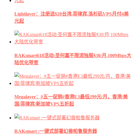
Lightlayer：注册送$20台湾,菲律宾,洛杉矶VPS月付4美
元起
RAKsmart618活动:圣何塞不限流独服$30/月,100Mbps大
陆优化带宽
Megalayer：#五一促销#香港E3最低299元/月，香港/美
国/菲律宾/新加坡VPS五折起
RAKsmart :一键式部署幻兽帕鲁服务器