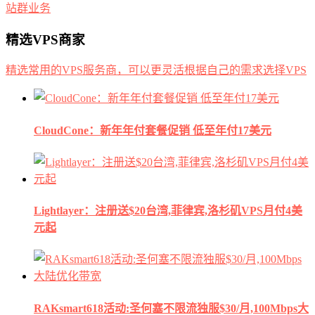
站群业务
精选VPS商家
精选常用的VPS服务商，可以更灵活根据自己的需求选择VPS
CloudCone：新年年付套餐促销 低至年付17美元
Lightlayer：注册送$20台湾,菲律宾,洛杉矶VPS月付4美
元起
RAKsmart618活动:圣何塞不限流独服$30/月,100Mbps大