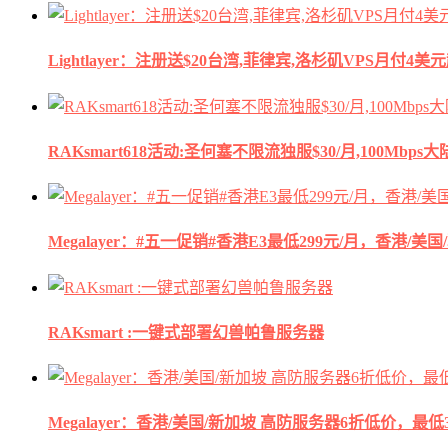
Lightlayer：注册送$20台湾,菲律宾,洛杉矶VPS月付4美
RAKsmart618活动:圣何塞不限流独服$30/月,100Mbp
Megalayer：#五一促销#香港E3最低299元/月，香港/美
RAKsmart :一键式部署幻兽帕鲁服务器
Megalayer：香港/美国/新加坡 高防服务器6折低价，最低3