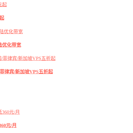
元起
s大陆优化带宽
国/菲律宾/新加坡VPS五折起
60元/月