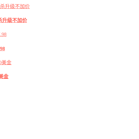
2G秒杀升级不加价
98
0美金