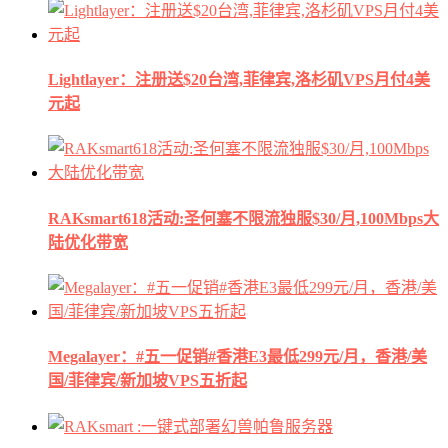
Lightlayer：注册送$20台湾,菲律宾,洛杉矶VPS月付4美
元起
RAKsmart618活动:圣何塞不限流独服$30/月,100Mbps大
陆优化带宽
Megalayer：#五一促销#香港E3最低299元/月，香港/美
国/菲律宾/新加坡VPS五折起