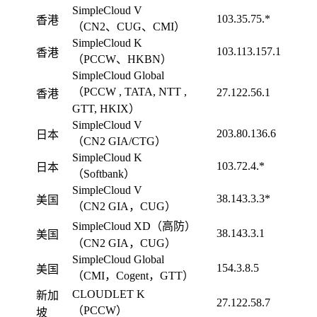
SimpleCloud V
103.35.75.*
香港
（CN2、CUG、CMI）
SimpleCloud K
103.113.157.1
香港
（PCCW、HKBN）
SimpleCloud Global
（PCCW , TATA, NTT ,
27.122.56.1
香港
GTT, HKIX）
SimpleCloud V
203.80.136.6
日本
（CN2 GIA/CTG）
SimpleCloud K
103.72.4.*
日本
（Softbank）
SimpleCloud V
38.143.3.3*
美国
（CN2 GIA，CUG）
SimpleCloud XD（高防）
38.143.3.1
美国
（CN2 GIA，CUG）
SimpleCloud Global
154.3.8.5
美国
（CMI，Cogent，GTT）
CLOUDLET K
新加
27.122.58.7
（PCCW）
坡