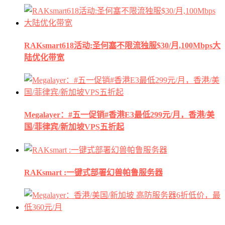
RAKsmart618活动:圣何塞不限流独服$30/月,100Mbps大
陆优化带宽
Megalayer：#五一促销#香港E3最低299元/月，香港/美
国/菲律宾/新加坡VPS五折起
RAKsmart :一键式部署幻兽帕鲁服务器