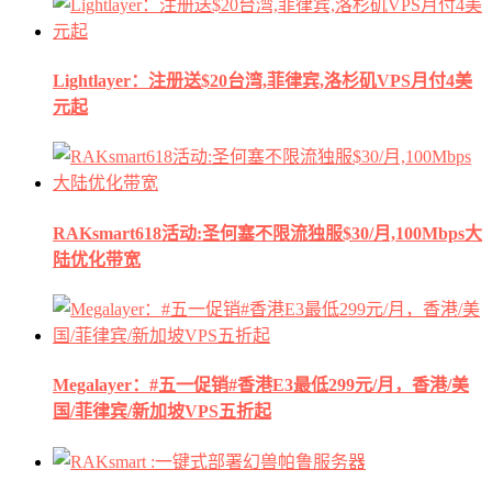
Lightlayer：注册送$20台湾,菲律宾,洛杉矶VPS月付4美
元起
RAKsmart618活动:圣何塞不限流独服$30/月,100Mbps大
陆优化带宽
Megalayer：#五一促销#香港E3最低299元/月，香港/美
国/菲律宾/新加坡VPS五折起