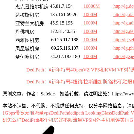
45.81.7.154
10000M
http://lg.d
杰克逊维尔机房
185.161.69.26
1000M
http://lg.d
达拉斯机房
45.9.15.195
1000M
http://lg.a
亚特兰大机房
172.81.40.35
1000M
http://lg.d
丹佛机房
69.25.117.188
1000M
http://lg.s
西雅图机房
69.25.116.107
1000M
http://lg.p
凤凰城机房
74.217.183.180
1000M
http://lg.s
圣何塞机房
DediPath：#新年特惠#OpenVZ VPS和KVM V
DediPath：#新年特惠#纽约/拉斯维加斯/洛杉矶独服
原创文章，作者：Safeidc，如若转载，请注明出处：https://www.safei
本站不销售、不代购、不提供任何支持，仅分享网络信息，请
1Gbps带宽无限流量vps
DediPath
dedipath LookingGlass
DediPath
矶怎么样
DediPath那个机房好
不限流量VPS
国外主机测评
美国G