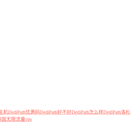
th主机
DediPath优惠码
DediPath好不好
DediPath怎么样
DediPath洛杉
美国无限流量vps