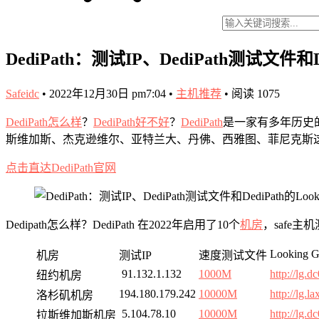
DediPath：测试IP、DediPath测试文件和Ded
Safeidc
•
2022年12月30日 pm7:04
•
主机推荐
•
阅读 1075
DediPath怎么样
？
DediPath好不好
？
DediPath
是一家有多年历史
斯维加斯、杰克逊维尔、亚特兰大、丹佛、西雅图、菲尼克斯这10个
点击直达DediPath官网
Dedipath怎么样？DediPath 在2022年启用了10个
机房
，safe主
Looking G
机房
测试IP
速度测试文件
91.132.1.132
1000M
http://lg.d
纽约机房
194.180.179.242
10000M
http://lg.l
洛杉矶机房
5.104.78.10
10000M
http://lg.d
拉斯维加斯机房