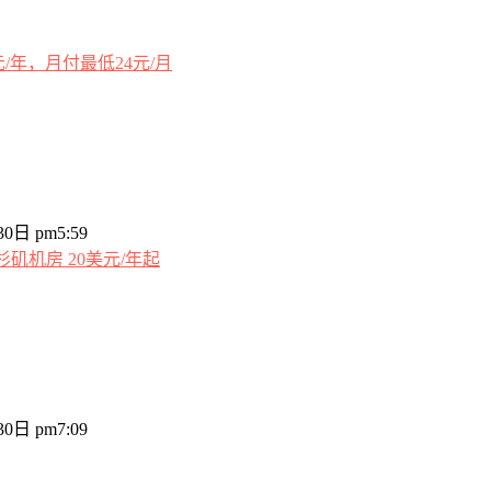
9元/年，月付最低24元/月
0日 pm5:59
洛杉矶机房 20美元/年起
0日 pm7:09