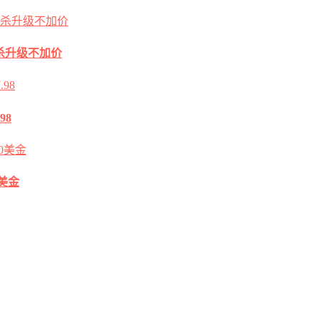
2G秒杀升级不加价
98
0美金