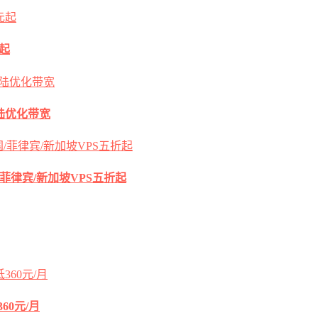
元起
s大陆优化带宽
国/菲律宾/新加坡VPS五折起
60元/月