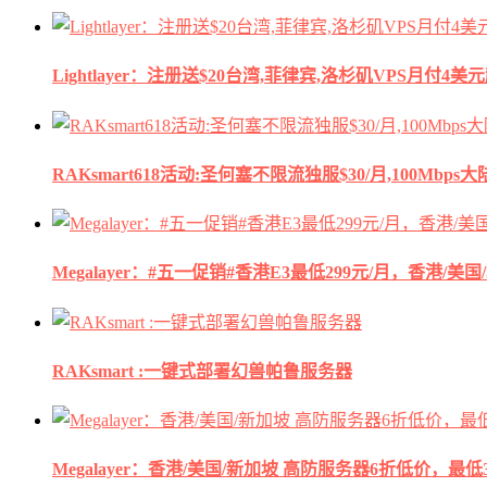
Lightlayer：注册送$20台湾,菲律宾,洛杉矶VPS月付4美
RAKsmart618活动:圣何塞不限流独服$30/月,100Mbp
Megalayer：#五一促销#香港E3最低299元/月，香港/美
RAKsmart :一键式部署幻兽帕鲁服务器
Megalayer：香港/美国/新加坡 高防服务器6折低价，最低3