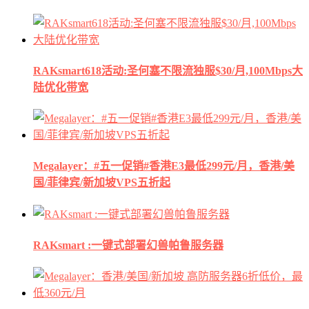
RAKsmart618活动:圣何塞不限流独服$30/月,100Mbps大
陆优化带宽
Megalayer：#五一促销#香港E3最低299元/月，香港/美
国/菲律宾/新加坡VPS五折起
RAKsmart :一键式部署幻兽帕鲁服务器