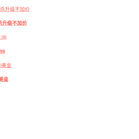
2G秒杀升级不加价
98
0美金