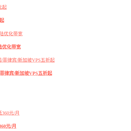
元起
s大陆优化带宽
国/菲律宾/新加坡VPS五折起
60元/月