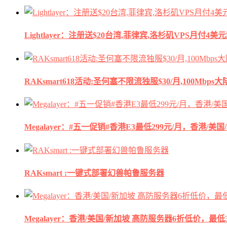
Lightlayer：注册送$20台湾,菲律宾,洛杉矶VPS月付4美
RAKsmart618活动:圣何塞不限流独服$30/月,100Mbp
Megalayer：#五一促销#香港E3最低299元/月，香港/美
RAKsmart :一键式部署幻兽帕鲁服务器
Megalayer：香港/美国/新加坡 高防服务器6折低价，最低3