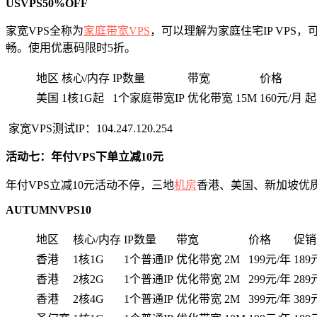
USVPS50%OFF
家宽VPS全称为
家庭带宽VPS
，可以理解为家庭住宅IP VPS，
畅。使用优惠码限时5折。
地区
核心/内存
IP数量
带宽
价格
美国
1核1G起
1个家庭带宽IP
优化带宽 15M
160元/月 起
家宽VPS测试IP：104.247.120.254
活动七：年付VPS下单立减10元
年付VPS立减10元活动不停，三地
机房
香港、美国、新加坡优质
AUTUMNVPS10
地区
核心/内存
IP数量
带宽
价格
促销
香港
1核1G
1个普通IP
优化带宽 2M
199元/年
189
香港
2核2G
1个普通IP
优化带宽 2M
299元/年
289
香港
2核4G
1个普通IP
优化带宽 2M
399元/年
389