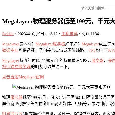
Megalayer:物理服务器低至199元，千
Safeidc
•
2023年10月9日 pm6:12
•
主机推荐
•
阅读 1184
Megalayer
怎么样？
Megalayer服务器
好不好？
Megalayer
成立于2
数据中心
可供选择，圣何塞为CN2或国际线路，
VPS
均基于
K
Megalayer
特价年付低至199元/年的特价香港VPS云
服务器
、
美
特价独立服务器
的朋友可以关注一下。
点击直达Megalayer官网
物理
服务器
低至199元/月，可选CN2回国或G口限流量普
庭带宽IP可解锁美国住宅IP专属流媒体、电商等，限时5折，
阿里混合云
8折尝鲜价优惠码，金秋十月促销依然有效，香港物