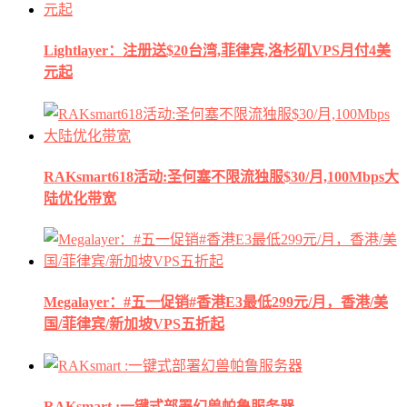
Lightlayer：注册送$20台湾,菲律宾,洛杉矶VPS月付4美
元起
RAKsmart618活动:圣何塞不限流独服$30/月,100Mbps大
陆优化带宽
Megalayer：#五一促销#香港E3最低299元/月，香港/美
国/菲律宾/新加坡VPS五折起
RAKsmart :一键式部署幻兽帕鲁服务器