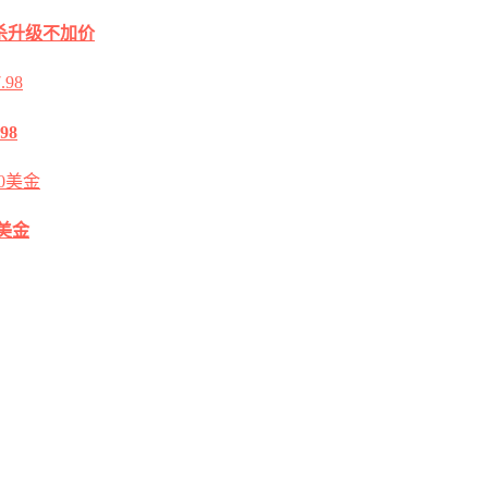
2G秒杀升级不加价
98
0美金