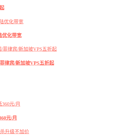
元起
s大陆优化带宽
国/菲律宾/新加坡VPS五折起
60元/月