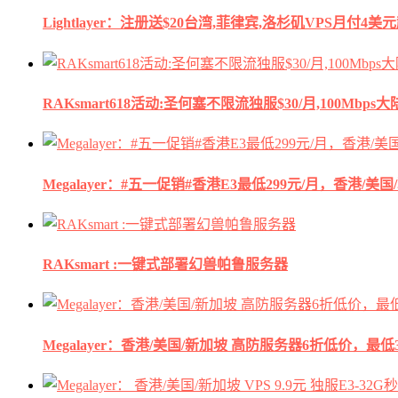
Lightlayer：注册送$20台湾,菲律宾,洛杉矶VPS月付4美
RAKsmart618活动:圣何塞不限流独服$30/月,100Mbp
Megalayer：#五一促销#香港E3最低299元/月，香港/美
RAKsmart :一键式部署幻兽帕鲁服务器
Megalayer：香港/美国/新加坡 高防服务器6折低价，最低3