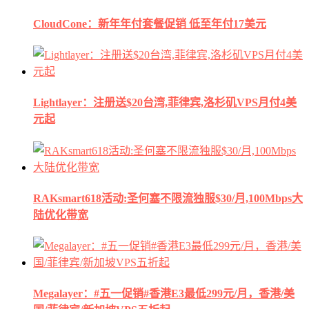
CloudCone：新年年付套餐促销 低至年付17美元
Lightlayer：注册送$20台湾,菲律宾,洛杉矶VPS月付4美
元起
RAKsmart618活动:圣何塞不限流独服$30/月,100Mbps大
陆优化带宽
Megalayer：#五一促销#香港E3最低299元/月，香港/美