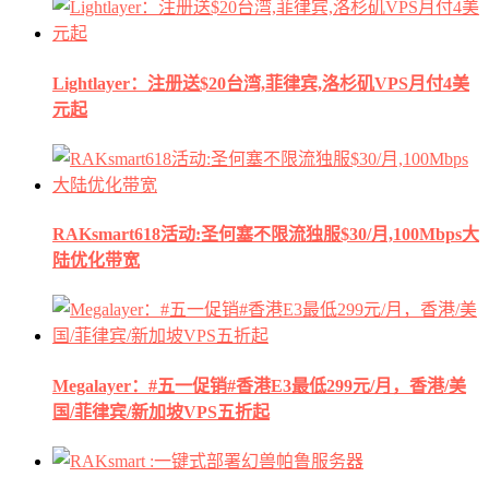
Lightlayer：注册送$20台湾,菲律宾,洛杉矶VPS月付4美
元起
RAKsmart618活动:圣何塞不限流独服$30/月,100Mbps大
陆优化带宽
Megalayer：#五一促销#香港E3最低299元/月，香港/美
国/菲律宾/新加坡VPS五折起