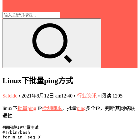
Linux下批量ping方式
Safeidc
•
2021年8月12日 am12:40
•
行业资讯
•
阅读 1295
linux下
批量ping
IP
检测脚本
，批量
ping
多个IP，判断其网络联
通性
#同网段IP批量测试

#!/bin/bash

for m in `seq 0`
