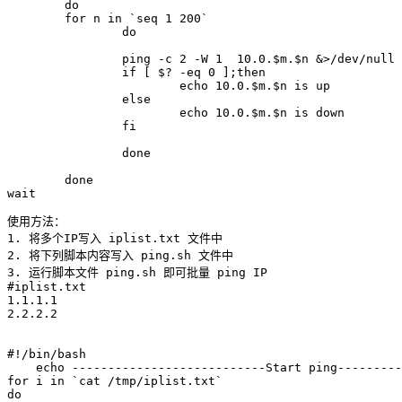
        do

        for n in `seq 1 200`

                do

                ping -c 2 -W 1  10.0.$m.$n &>/dev/null

                if [ $? -eq 0 ];then

                        echo 10.0.$m.$n is up

                else

                        echo 10.0.$m.$n is down

                fi

                done

        done

wait
使用方法：

1. 将多个IP写入 iplist.txt 文件中

2. 将下列脚本内容写入 ping.sh 文件中

3. 运行脚本文件 ping.sh 即可批量 ping IP

#iplist.txt 

1.1.1.1

2.2.2.2

#!/bin/bash

    echo ---------------------------Start ping---------
for i in `cat /tmp/iplist.txt`

do
