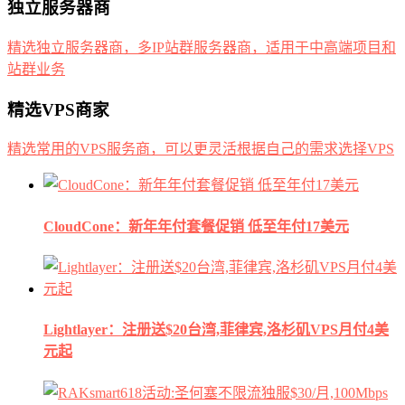
独立服务器商
精选独立服务器商，多IP站群服务器商，适用于中高端项目和
站群业务
精选VPS商家
精选常用的VPS服务商，可以更灵活根据自己的需求选择VPS
CloudCone：新年年付套餐促销 低至年付17美元
Lightlayer：注册送$20台湾,菲律宾,洛杉矶VPS月付4美
元起