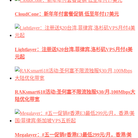
CloudCone：新年年付套餐促销 低至年付17美元
Lightlayer：注册送$20台湾,菲律宾,洛杉矶VPS月付4美
元起
RAKsmart618活动:圣何塞不限流独服$30/月,100Mbps大
陆优化带宽
Megalayer：#五一促销#香港E3最低299元/月，香港/美