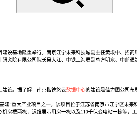
目建设基地隆重举行。南京江宁未来科技城副主任黄垠中、招商
计研究院有限公司院长吴大江、中铁上海局副总方明东、中邮通
工建设。据了解，南京楷德悠云
数据中心
的建设是佳力图公司布局
建”重大产业项目之一，该项目位于江苏省南京市江宁区未来科技
房楼两栋，运维展示用房一栋以及110千伏变电站一栋等，工程总