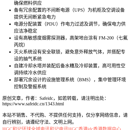
确保燃料供应
备有冗余配置的不间断电源（UPS）为机柜及空调设备
提供无间断紧急电力
电源分配装置（PDU）作电力过滤及调节，确保电力供
应洁净稳定
设有高敏感度烟雾探测器，高架地台涂有 FM-200（七氟
丙烷）
灭火系统设有安全联锁，避免意外释放气体，并搭配专
设的抽气系统
自建冷却水塔并装配后备水糟及冷却装置，高可用性空
调持续冷水供应
部署冗余设计的设施管理系统（BMS），集中管理环境
控制及警报系统
原创文章，作者：Safeidc，如若转载，请注明出处：
https://www.safeidc.cn/1343.html
本站不销售、不代购、不提供任何支持，仅分享网络信息，请
自行辨别，请遵纪守法、文明上网。
HGC
和记环球全域电讯
和记电讯HGC
香港idc
香港数据中心