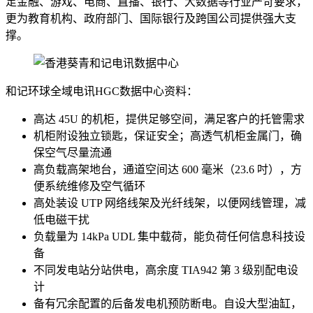
足金融、游戏、电商、直播、银行、大数据等行业严苛要求，
更为教育机构、政府部门、国际银行及跨国公司提供强大支
撑。
和记环球全域电讯HGC数据中心资料：
高达 45U 的机柜，提供足够空间，满足客户的托管需求
机柜附设独立锁匙，保证安全；高透气机柜金属门，确
保空气尽量流通
高负载高架地台，通道空间达 600 毫米（23.6 吋），方
便系统维修及空气循环
高处装设 UTP 网络线架及光纤线架，以便网线管理，减
低电磁干扰
负载量为 14kPa UDL 集中载荷，能负荷任何信息科技设
备
不同发电站分站供电，高余度 TIA942 第 3 级别配电设
计
备有冗余配置的后备发电机预防断电。自设大型油缸，