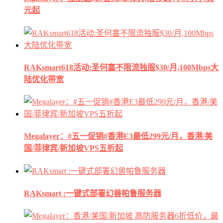
元起
RAKsmart618活动:圣何塞不限流独服$30/月,100Mbps大
陆优化带宽
Megalayer：#五一促销#香港E3最低299元/月，香港/美
国/菲律宾/新加坡VPS五折起
RAKsmart :一键式部署幻兽帕鲁服务器