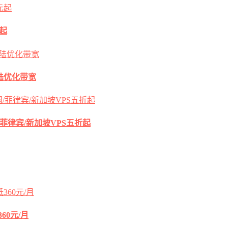
元起
s大陆优化带宽
国/菲律宾/新加坡VPS五折起
60元/月