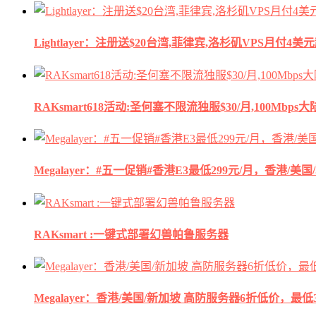
Lightlayer：注册送$20台湾,菲律宾,洛杉矶VPS月付4美
RAKsmart618活动:圣何塞不限流独服$30/月,100Mbp
Megalayer：#五一促销#香港E3最低299元/月，香港/美
RAKsmart :一键式部署幻兽帕鲁服务器
Megalayer：香港/美国/新加坡 高防服务器6折低价，最低3