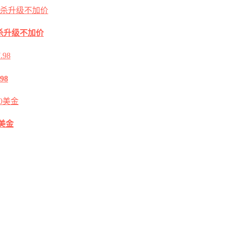
2G秒杀升级不加价
98
0美金