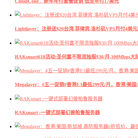
CloudCone：新年年付套餐促销 低至年付17美元
Lightlayer：注册送$20台湾,菲律宾,洛杉矶VPS月付4美
RAKsmart618活动:圣何塞不限流独服$30/月,100Mbp
Megalayer：#五一促销#香港E3最低299元/月，香港/美
RAKsmart :一键式部署幻兽帕鲁服务器