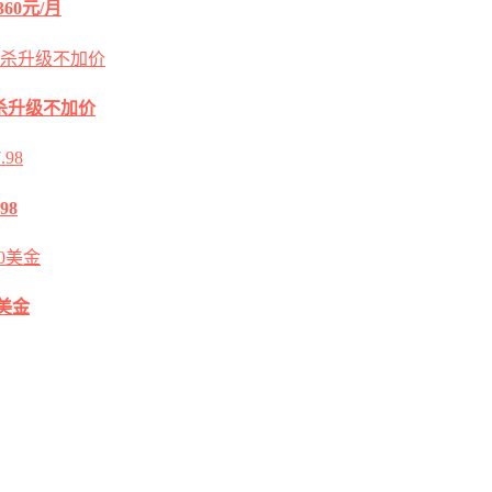
60元/月
2G秒杀升级不加价
98
0美金