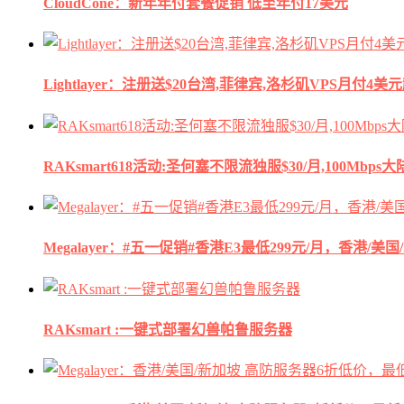
CloudCone：新年年付套餐促销 低至年付17美元
Lightlayer：注册送$20台湾,菲律宾,洛杉矶VPS月付4美
RAKsmart618活动:圣何塞不限流独服$30/月,100Mbp
Megalayer：#五一促销#香港E3最低299元/月，香港/美
RAKsmart :一键式部署幻兽帕鲁服务器