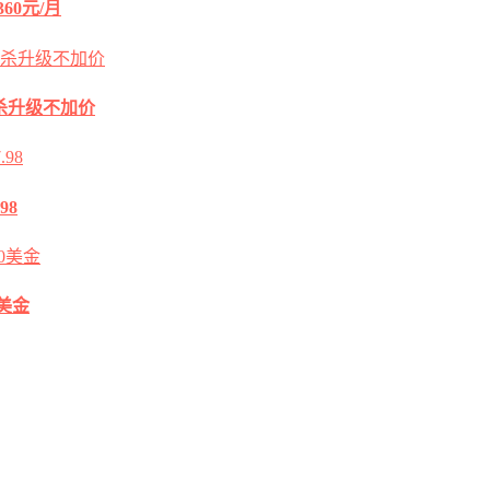
60元/月
2G秒杀升级不加价
98
0美金