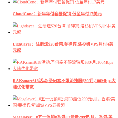
CloudCone：新年年付套餐促销 低至年付17美元
Lightlayer：注册送$20台湾,菲律宾,洛杉矶VPS月付4美
元起
RAKsmart618活动:圣何塞不限流独服$30/月,100Mbps大
陆优化带宽
Megalayer：#五一促销#香港E3最低299元/月，香港/美