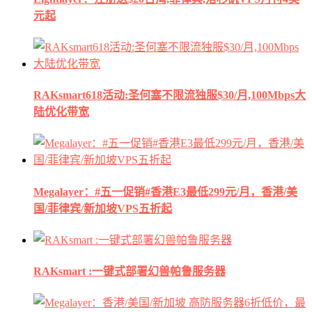
元起
RAKsmart618活动:圣何塞不限流独服$30/月,100Mbps大
陆优化带宽
Megalayer：#五一促销#香港E3最低299元/月，香港/美
国/菲律宾/新加坡VPS五折起
RAKsmart :一键式部署幻兽帕鲁服务器