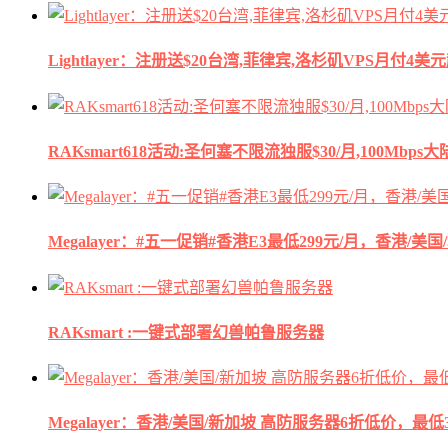
Lightlayer：注册送$20台湾,菲律宾,洛杉矶VPS月付4美
RAKsmart618活动:圣何塞不限流独服$30/月,100Mbp
Megalayer：#五一促销#香港E3最低299元/月，香港/美
RAKsmart :一键式部署幻兽帕鲁服务器
Megalayer：香港/美国/新加坡 高防服务器6折低价，最低3