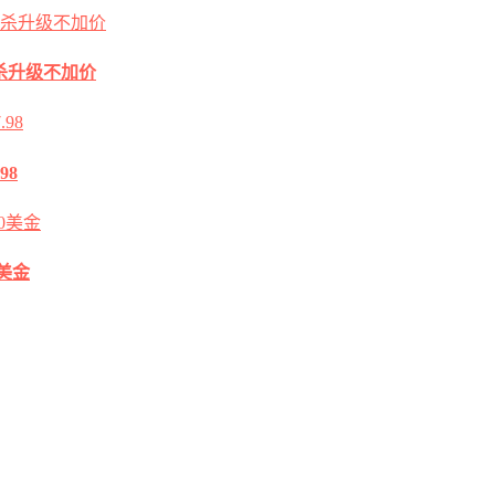
2G秒杀升级不加价
98
0美金