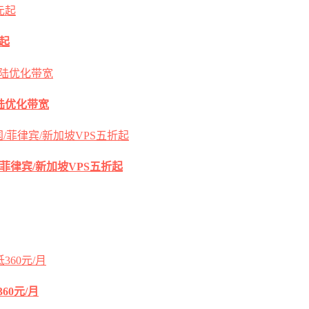
元起
s大陆优化带宽
国/菲律宾/新加坡VPS五折起
60元/月