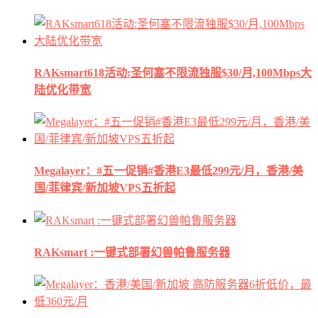
RAKsmart618活动:圣何塞不限流独服$30/月,100Mbps大
陆优化带宽
Megalayer：#五一促销#香港E3最低299元/月，香港/美
国/菲律宾/新加坡VPS五折起
RAKsmart :一键式部署幻兽帕鲁服务器