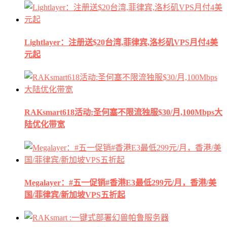
Lightlayer：注册送$20台湾,菲律宾,洛杉矶VPS月付4美
元起
RAKsmart618活动:圣何塞不限流独服$30/月,100Mbps大
陆优化带宽
Megalayer：#五一促销#香港E3最低299元/月，香港/美
国/菲律宾/新加坡VPS五折起