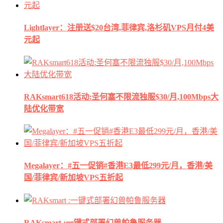
Lightlayer：注册送$20台湾,菲律宾,洛杉矶VPS月付4美
元起
RAKsmart618活动:圣何塞不限流独服$30/月,100Mbps大
陆优化带宽
Megalayer：#五一促销#香港E3最低299元/月，香港/美
国/菲律宾/新加坡VPS五折起
RAKsmart :一键式部署幻兽帕鲁服务器