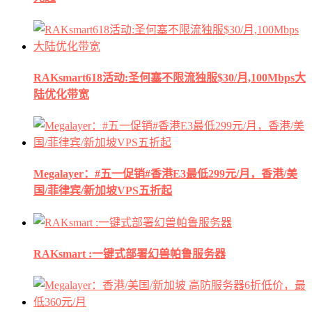
RAKsmart618活动:圣何塞不限流独服$30/月,100Mbps大
陆优化带宽
Megalayer：#五一促销#香港E3最低299元/月，香港/美
国/菲律宾/新加坡VPS五折起
RAKsmart :一键式部署幻兽帕鲁服务器