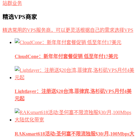
站群业务
精选VPS商家
精选常用的VPS服务商，可以更灵活根据自己的需求选择VPS
CloudCone：新年年付套餐促销 低至年付17美元
Lightlayer：注册送$20台湾,菲律宾,洛杉矶VPS月付4美
元起
RAKsmart618活动:圣何塞不限流独服$30/月,100Mbps大