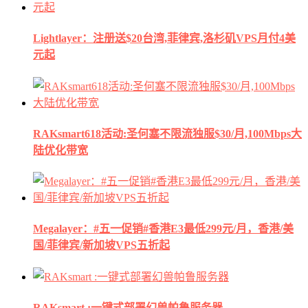
Lightlayer：注册送$20台湾,菲律宾,洛杉矶VPS月付4美
元起
RAKsmart618活动:圣何塞不限流独服$30/月,100Mbps大
陆优化带宽
Megalayer：#五一促销#香港E3最低299元/月，香港/美
国/菲律宾/新加坡VPS五折起
RAKsmart :一键式部署幻兽帕鲁服务器