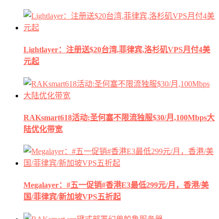
Lightlayer：注册送$20台湾,菲律宾,洛杉矶VPS月付4美
元起
RAKsmart618活动:圣何塞不限流独服$30/月,100Mbps大
陆优化带宽
Megalayer：#五一促销#香港E3最低299元/月，香港/美
国/菲律宾/新加坡VPS五折起