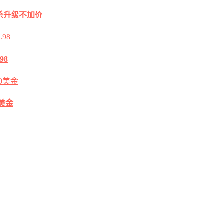
2G秒杀升级不加价
98
0美金