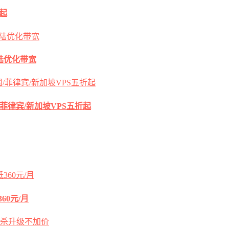
元起
s大陆优化带宽
国/菲律宾/新加坡VPS五折起
60元/月