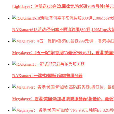
Lightlayer：注册送$20台湾,菲律宾,洛杉矶VPS月付4美
RAKsmart618活动:圣何塞不限流独服$30/月,100Mbp
Megalayer：#五一促销#香港E3最低299元/月，香港/美
RAKsmart :一键式部署幻兽帕鲁服务器
Megalayer：香港/美国/新加坡 高防服务器6折低价，最低3