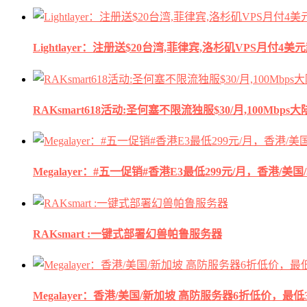
Lightlayer：注册送$20台湾,菲律宾,洛杉矶VPS月付4美
RAKsmart618活动:圣何塞不限流独服$30/月,100Mbp
Megalayer：#五一促销#香港E3最低299元/月，香港/美
RAKsmart :一键式部署幻兽帕鲁服务器
Megalayer：香港/美国/新加坡 高防服务器6折低价，最低3