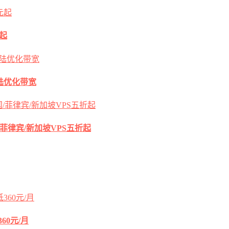
元起
s大陆优化带宽
国/菲律宾/新加坡VPS五折起
60元/月