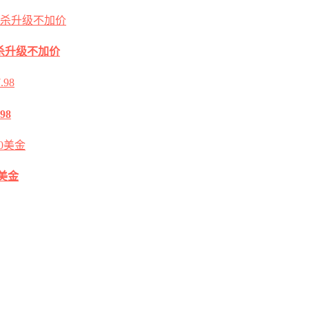
2G秒杀升级不加价
98
0美金