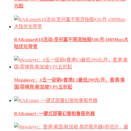
元起
RAKsmart618活动:圣何塞不限流独服$30/月,100Mbps大
陆优化带宽
Megalayer：#五一促销#香港E3最低299元/月，香港/美
国/菲律宾/新加坡VPS五折起
RAKsmart :一键式部署幻兽帕鲁服务器