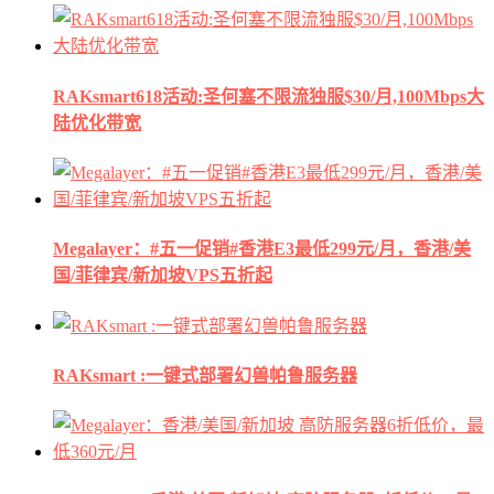
RAKsmart618活动:圣何塞不限流独服$30/月,100Mbps大
陆优化带宽
Megalayer：#五一促销#香港E3最低299元/月，香港/美
国/菲律宾/新加坡VPS五折起
RAKsmart :一键式部署幻兽帕鲁服务器