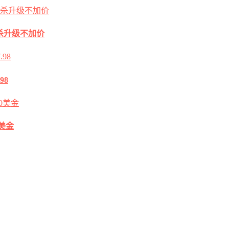
2G秒杀升级不加价
98
0美金