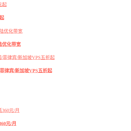
元起
s大陆优化带宽
国/菲律宾/新加坡VPS五折起
60元/月