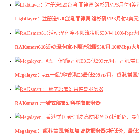
Lightlayer：注册送$20台湾,菲律宾,洛杉矶VPS月付4美
RAKsmart618活动:圣何塞不限流独服$30/月,100Mbp
Megalayer：#五一促销#香港E3最低299元/月，香港/美
RAKsmart :一键式部署幻兽帕鲁服务器
Megalayer：香港/美国/新加坡 高防服务器6折低价，最低3