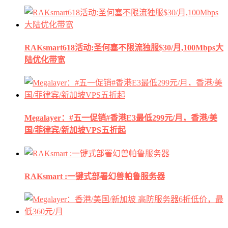
RAKsmart618活动:圣何塞不限流独服$30/月,100Mbps大
陆优化带宽
Megalayer：#五一促销#香港E3最低299元/月，香港/美
国/菲律宾/新加坡VPS五折起
RAKsmart :一键式部署幻兽帕鲁服务器