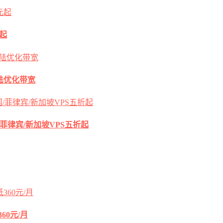
元起
s大陆优化带宽
国/菲律宾/新加坡VPS五折起
60元/月