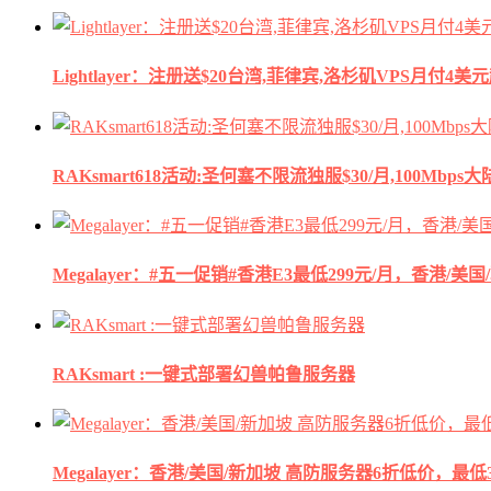
Lightlayer：注册送$20台湾,菲律宾,洛杉矶VPS月付4美
RAKsmart618活动:圣何塞不限流独服$30/月,100Mbp
Megalayer：#五一促销#香港E3最低299元/月，香港/美
RAKsmart :一键式部署幻兽帕鲁服务器
Megalayer：香港/美国/新加坡 高防服务器6折低价，最低3