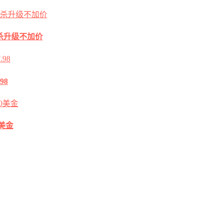
2G秒杀升级不加价
98
0美金