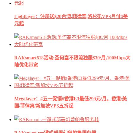
Lightlayer：注册送$20台湾,菲律宾,洛杉矶VPS月付4美
元起
RAKsmart618活动:圣何塞不限流独服$30/月,100Mbps大
陆优化带宽
Megalayer：#五一促销#香港E3最低299元/月，香港/美
国/菲律宾/新加坡VPS五折起
RAKsmart :一键式部署幻兽帕鲁服务器