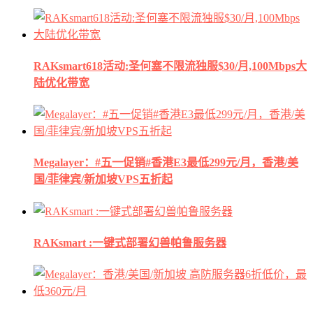
RAKsmart618活动:圣何塞不限流独服$30/月,100Mbps大
陆优化带宽
Megalayer：#五一促销#香港E3最低299元/月，香港/美
国/菲律宾/新加坡VPS五折起
RAKsmart :一键式部署幻兽帕鲁服务器