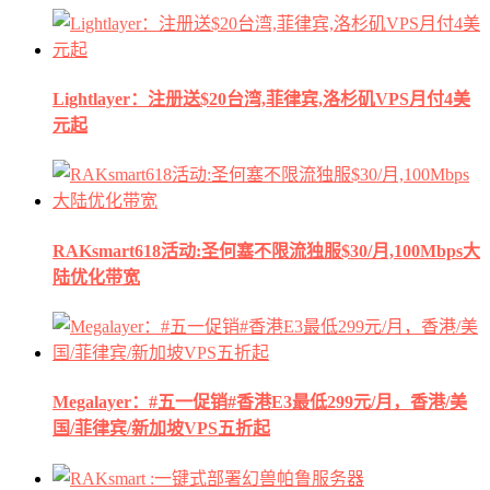
Lightlayer：注册送$20台湾,菲律宾,洛杉矶VPS月付4美
元起
RAKsmart618活动:圣何塞不限流独服$30/月,100Mbps大
陆优化带宽
Megalayer：#五一促销#香港E3最低299元/月，香港/美
国/菲律宾/新加坡VPS五折起