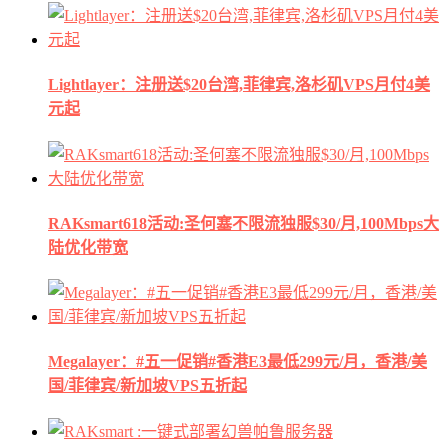
Lightlayer：注册送$20台湾,菲律宾,洛杉矶VPS月付4美
元起
RAKsmart618活动:圣何塞不限流独服$30/月,100Mbps大
陆优化带宽
Megalayer：#五一促销#香港E3最低299元/月，香港/美
国/菲律宾/新加坡VPS五折起