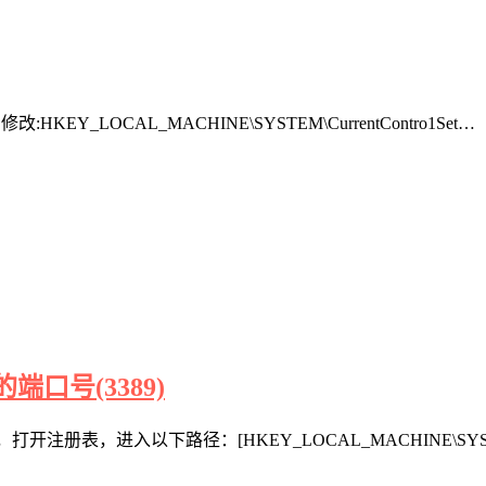
:HKEY_LOCAL_MACHINE\SYSTEM\CurrentContro1Set…
入的端口号(3389)
注册表，进入以下路径：[HKEY_LOCAL_MACHINE\SYSTEM\Cu