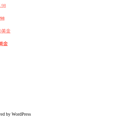
98
0美金
ed by WordPress