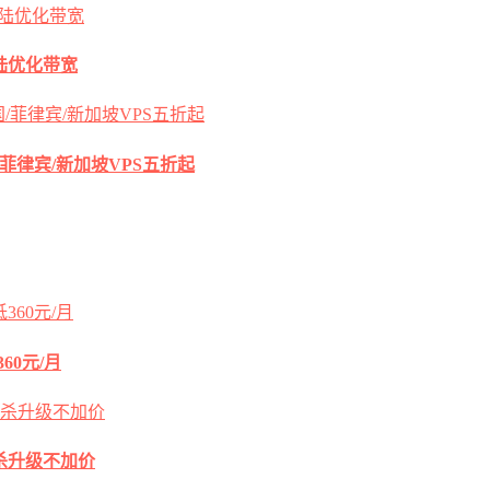
s大陆优化带宽
国/菲律宾/新加坡VPS五折起
60元/月
2G秒杀升级不加价