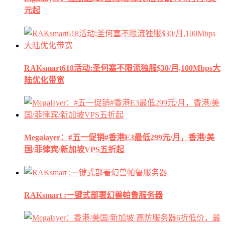
元起
RAKsmart618活动:圣何塞不限流独服$30/月,100Mbps大
陆优化带宽
Megalayer：#五一促销#香港E3最低299元/月，香港/美
国/菲律宾/新加坡VPS五折起
RAKsmart :一键式部署幻兽帕鲁服务器