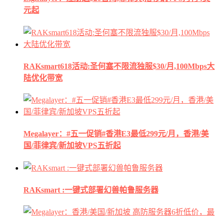
元起
RAKsmart618活动:圣何塞不限流独服$30/月,100Mbps大
陆优化带宽
Megalayer：#五一促销#香港E3最低299元/月，香港/美
国/菲律宾/新加坡VPS五折起
RAKsmart :一键式部署幻兽帕鲁服务器