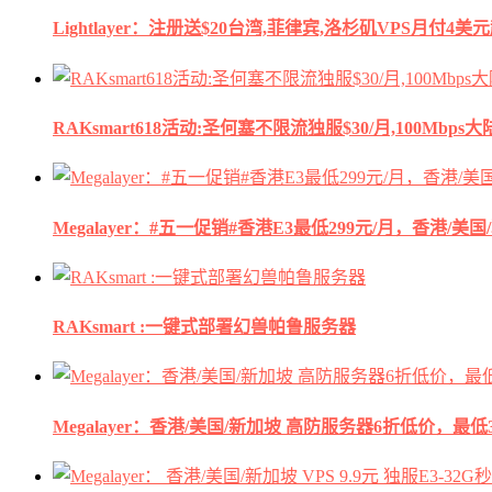
Lightlayer：注册送$20台湾,菲律宾,洛杉矶VPS月付4美
RAKsmart618活动:圣何塞不限流独服$30/月,100Mbp
Megalayer：#五一促销#香港E3最低299元/月，香港/美
RAKsmart :一键式部署幻兽帕鲁服务器
Megalayer：香港/美国/新加坡 高防服务器6折低价，最低3