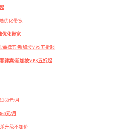
元起
s大陆优化带宽
国/菲律宾/新加坡VPS五折起
60元/月