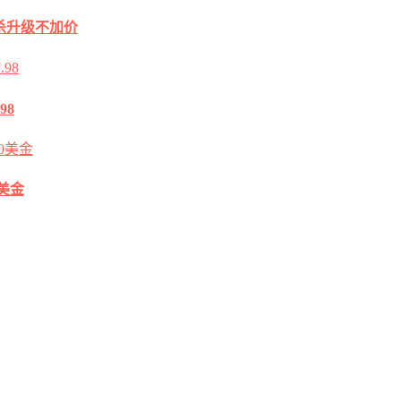
2G秒杀升级不加价
98
0美金