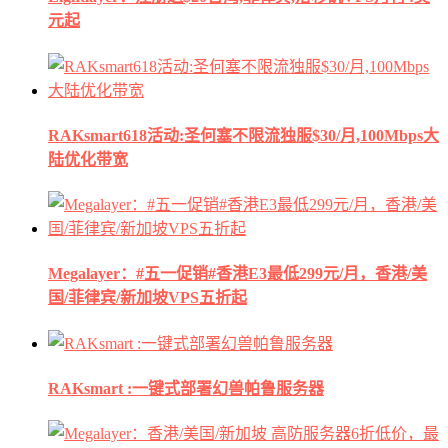
元起
RAKsmart618活动:圣何塞不限流独服$30/月,100Mbps大
陆优化带宽
Megalayer：#五一促销#香港E3最低299元/月，香港/美
国/菲律宾/新加坡VPS五折起
RAKsmart :一键式部署幻兽帕鲁服务器